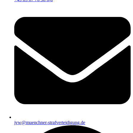
jvw@muenchner-strafverteidigung.de