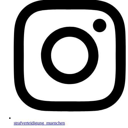
strafverteidigung_muenchen