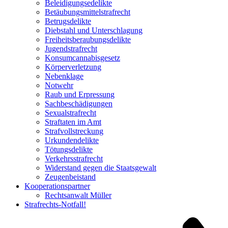
Beleidigungsedelikte
Betäubungsmittelstrafrecht
Betrugsdelikte
Diebstahl und Unterschlagung
Freiheitsberaubungsdelikte
Jugendstrafrecht
Konsumcannabisgesetz
Körperverletzung
Nebenklage
Notwehr
Raub und Erpressung
Sachbeschädigungen
Sexualstrafrecht
Straftaten im Amt
Strafvollstreckung
Urkundendelikte
Tötungsdelikte
Verkehrsstrafrecht
Widerstand gegen die Staatsgewalt
Zeugenbeistand
Kooperationspartner
Rechtsanwalt Müller
Strafrechts-Notfall!