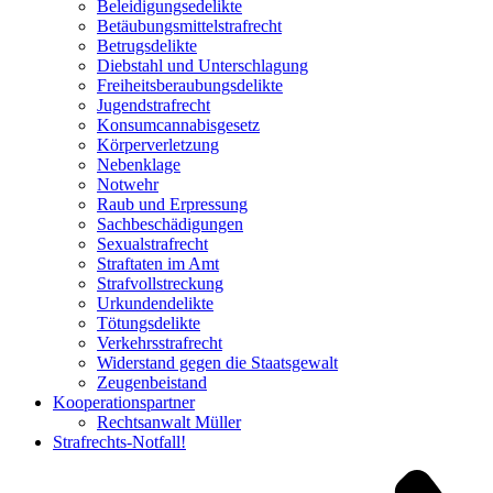
Beleidigungsedelikte
Betäubungsmittelstrafrecht
Betrugsdelikte
Diebstahl und Unterschlagung
Freiheitsberaubungsdelikte
Jugendstrafrecht
Konsumcannabisgesetz
Körperverletzung
Nebenklage
Notwehr
Raub und Erpressung
Sachbeschädigungen
Sexualstrafrecht
Straftaten im Amt
Strafvollstreckung
Urkundendelikte
Tötungsdelikte
Verkehrsstrafrecht
Widerstand gegen die Staatsgewalt
Zeugenbeistand
Kooperationspartner
Rechtsanwalt Müller
Strafrechts-Notfall!