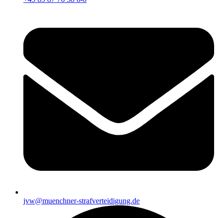
jvw@muenchner-strafverteidigung.de