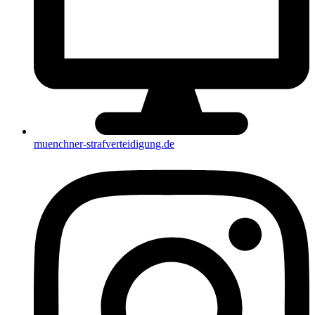
muenchner-strafverteidigung.de