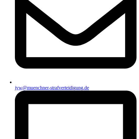
jvw@muenchner-strafverteidigung.de