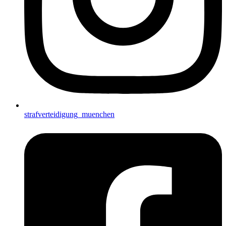
strafverteidigung_muenchen