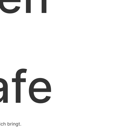
afe
ich bringt.