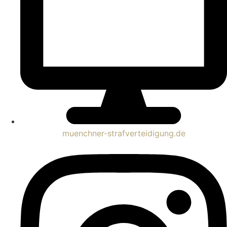
muenchner-strafverteidigung.de