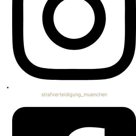
strafverteidigung_muenchen