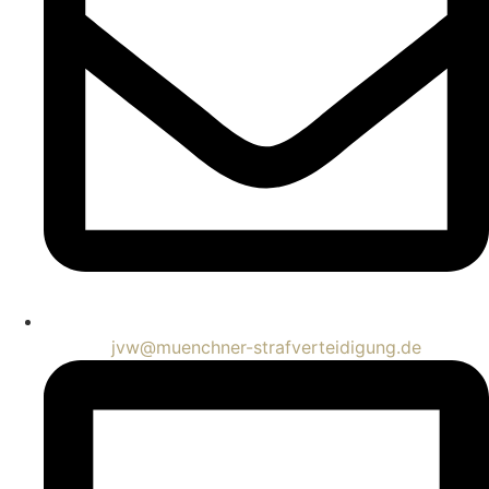
jvw@muenchner-strafverteidigung.de