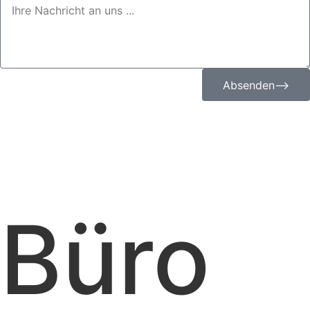
Absenden⟶
Büro