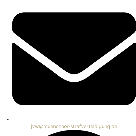
jvw@muenchner-strafverteidigung.de