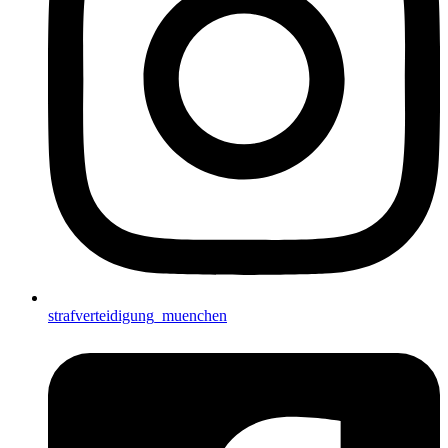
strafverteidigung_muenchen