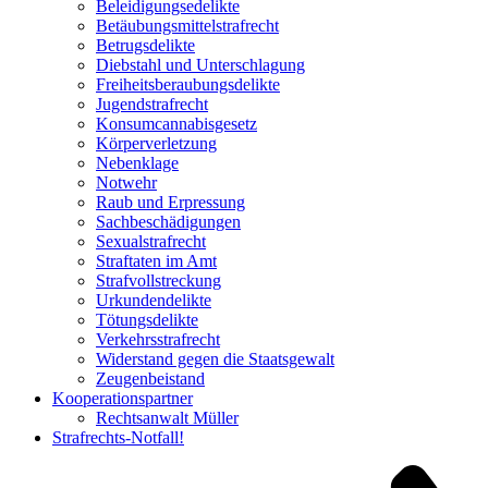
Beleidigungsedelikte
Betäubungsmittelstrafrecht
Betrugsdelikte
Diebstahl und Unterschlagung
Freiheitsberaubungsdelikte
Jugendstrafrecht
Konsumcannabisgesetz
Körperverletzung
Nebenklage
Notwehr
Raub und Erpressung
Sachbeschädigungen
Sexualstrafrecht
Straftaten im Amt
Strafvollstreckung
Urkundendelikte
Tötungsdelikte
Verkehrsstrafrecht
Widerstand gegen die Staatsgewalt
Zeugenbeistand
Kooperationspartner
Rechtsanwalt Müller
Strafrechts-Notfall!