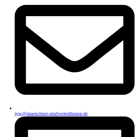
jvw@muenchner-strafverteidigung.de