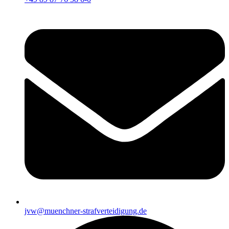
jvw@muenchner-strafverteidigung.de