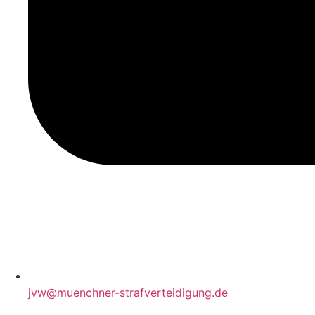
jvw@muenchner-strafverteidigung.de