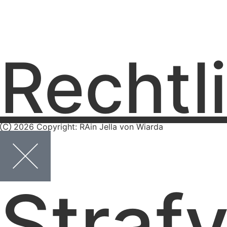
Rechtl
Ⓒ 2026 Copyright: RAin Jella von Wiarda
Strafv