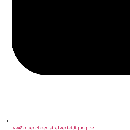
jvw@muenchner-strafverteidigung.de